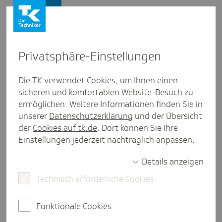
Presse und Politik
Privat­sphäre-Einstel­lungen
Presse und Politik
/
Pflegepolitik
Die TK verwendet Cookies, um Ihnen einen
sicheren und komfortablen Website-Besuch zu
Inter­view aus Hamburg
ermöglichen. Weitere Informationen finden Sie in
Zur Sache: Projekte zur Mitar­
unserer
Datenschutzerklärung
und der Übersicht
bei­ter­ge­sund­heit am UKE
der
Cookies auf tk.de
. Dort können Sie Ihre
Einstellungen jederzeit nachträglich anpassen.
Details anzeigen
3 Minuten Lesezeit
Technisch erforderliche Cookies
Den Pflegeberuf attraktiver machen, indem man
die Mitarbeiterinnen und Mitarbeiter bei der
Funktionale Cookies
Vereinbarkeit von Familie und Beruf unterstützt,
eine moderne Arbeitszeitgestaltung ermöglicht