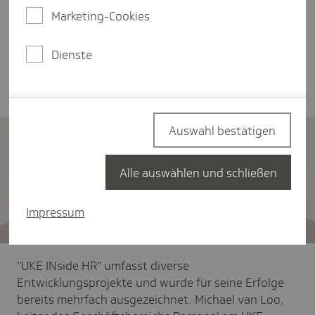
und sie im Umgang mit traumatischen Ereignissen
Marketing-Cookies
schult: Das sind nur einige Ziele der Projekte "UKE
INside HR" am Universitätsklinikum Hamburg-
Dienste
Eppendorf (UKE), die die Techniker Krankenkasse
(TK) seit 2019 unterstützt.
Auswahl bestätigen
Alle auswählen und schließen
Impressum
"UKE INside HR" umfasst diverse
Entwicklungsprojekte und wurde für seine Erfolge
bereits mehrfach ausgezeichnet. Michael van Loo,