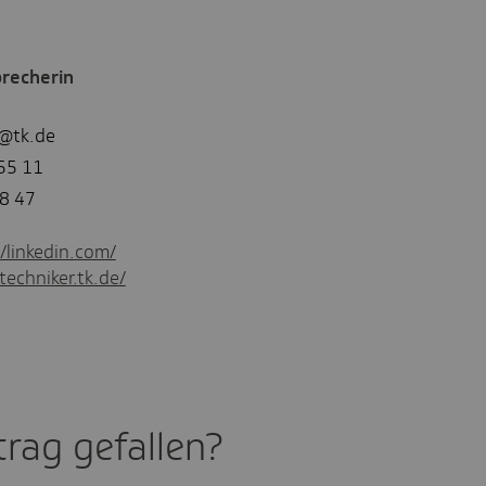
recherin
l@tk.de
55 11
8 47
//linkedin.com/
techniker.tk.de/
rag gefal­len?