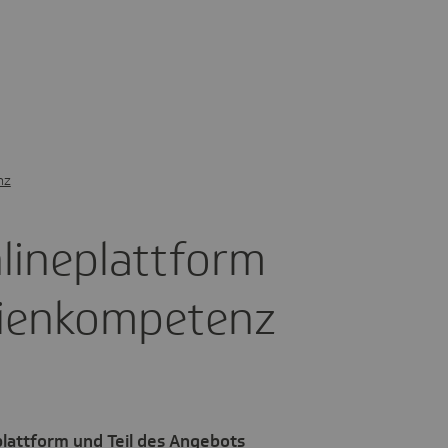
nz
ine­platt­form
­en­kom­pe­tenz
plattform und Teil des Angebots