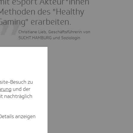
mit eSport Akteur*innen
Methoden des "Healthy
Gaming" erarbeiten.
Christiane Lieb, Geschäftsführerin von
SUCHT.HAMBURG und Soziologin
site-Besuch zu
ärung
und der
it nachträglich
Details anzeigen