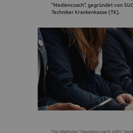
"Mediencoach", gegründet von SU
Techniker Krankenkasse (TK).
Die Website "
mediencoach.info
" lei