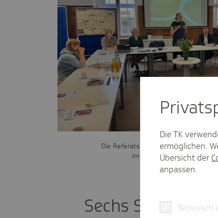
Privat­
Die TK verwend
ermöglichen. We
Die Referatsleiterin Sozialmedizinis
im Landkreis Sächsische Sc
Übersicht der
C
anpassen.
Sechs Stationen 
Technisch 