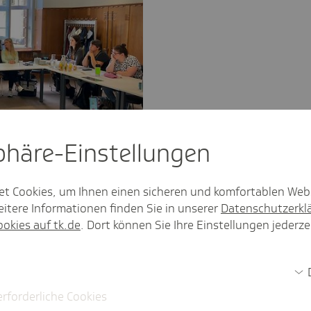
sphäre-Einstel­lungen
et Cookies, um Ihnen einen sicheren und komfortablen Web
itere Informationen finden Sie in unserer
Datenschutzerkl
cher Dienst des Gesundheitsamtes
hweiz-Osterzgebirge begrüßt die
ookies auf tk.de
. Dort können Sie Ihre Einstellungen jederze
pädagogischen Fachkräfte.
auf der Schatzkarte
erforderliche Cookies