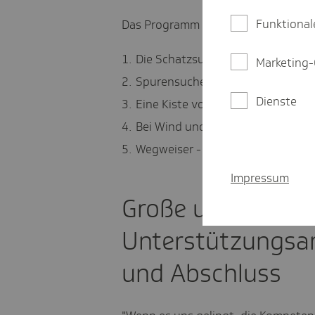
Funktional
Das Programm begleitet Eltern auf e
Die Schatzsuche beginnt - geme
Marketing-
Spurensuche - Entwicklung von K
Dienste
Eine Kiste voller Gefühle - was G
Bei Wind und Wetter - Streit und
Wegweiser - Alltag und Familienri
Impressum
Große und kleine 
Unterstützungsan
und Abschluss