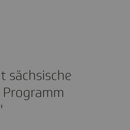
t säch­si­sche
m Programm
"