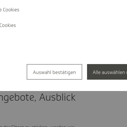
e Cookies
iner sechsteiligen "Schatzkarten-Reise":
insam anfangen
Cookies
indern verstehen
efühle sagen
 Lösung
tuale
Auswahl bestätigen
Alle auswählen 
Schätze -
gebote, Ausblick