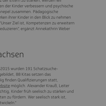
 der Eltern zu stärken, werden wir
den der Kinder verbessern und psychische
 Schnepel zusammen. Pädagogische
rken ihrer Kinder in den Blick zu nehmen
. "Unser Ziel ist, Kompetenzen zu erweitern
 reduzieren", ergänzt Annekathrin Weber
achsen
hr 2015 wurden 191 Schatzsuche-
ebildet, 88 Kitas setzen das
g finden Qualifizierungen statt,
bsite
möglich. Alexander Krauß, Leiter
chtig, Kinder früh seelisch zu stärken und
ten zu fördern. Wer seelisch stark ist,
wickeln."