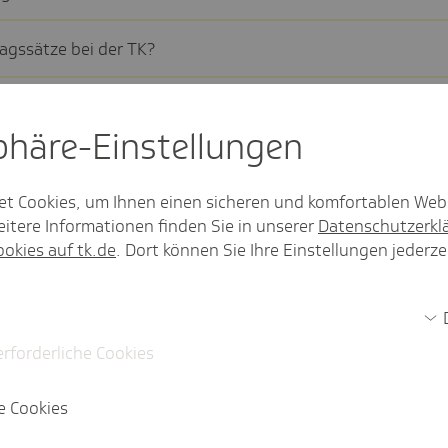
ags­sätze bei der TK?
rags­satz?
sphäre-Einstel­lungen
s­satz in der Pfle­ge­ver­si­che­rung in den letzten Jahren
et Cookies, um Ihnen einen sicheren und komfortablen Web
itere Informationen finden Sie in unserer
Datenschutzerkl
­ge­sätze U1 und U2?
ookies auf tk.de
. Dort können Sie Ihre Einstellungen jederze
­satz in der Arbeits­lo­sen­ver­si­che­rung?
erforderliche Cookies
Mehr anzeigen
e Cookies