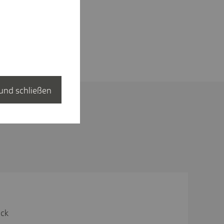
und schließen
ick