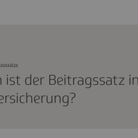
ragssätze
ist der Beitrags­satz i
r­si­che­rung?