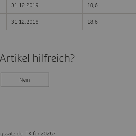
31.12.2019
18,6
31.12.2018
18,6
rtikel hilf­reich?
Nein
gs­satz der TK für 2026?