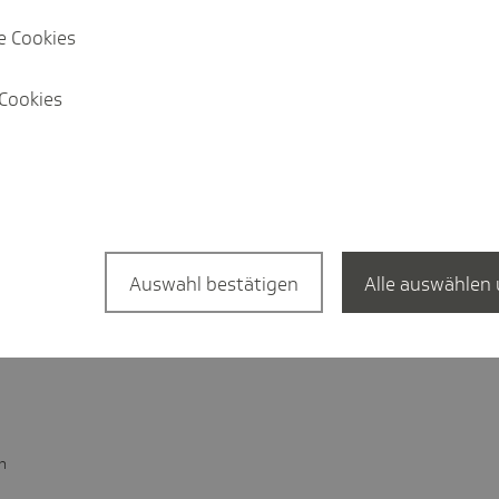
//linkedin.com/
techniker.tk.de/
e Cookies
Cookies
Auswahl bestätigen
Alle auswählen 
n