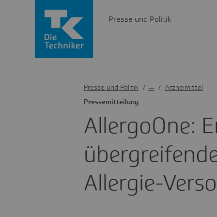
Presse und Politik
Presse und Politik
/
Arzneimittel
Pres­se­mit­tei­lung
Aller­goOne: E
über­grei­fend
Aller­gie-Vers