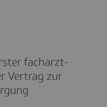
rster fach­arzt­
er Vertrag zur
or­gung