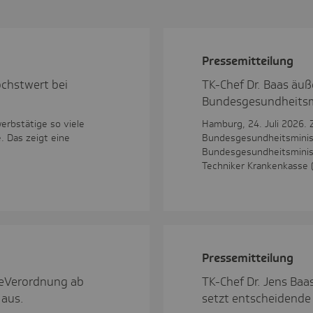
Pres­se­mit­tei­lung
chstwert bei
TK-Chef Dr. Baas äu
Bundesgesundheitsm
erbstätige so viele
Hamburg, 24. Juli 2026.
 Das zeigt eine
Bundesgesundheitsminis
Bundesgesundheitsminist
Techniker Krankenkasse 
Pres­se­mit­tei­lung
 eVerordnung ab
TK-Chef Dr. Jens Baa
 aus.
setzt entscheidende