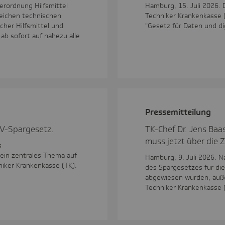
erordnung Hilfsmittel
Hamburg, 15. Juli 2026. 
reichen technischen
Techniker Krankenkasse 
cher Hilfsmittel und
"Gesetz für Daten und di
ab sofort auf nahezu alle
Pres­se­mit­tei­lung
V-Spargesetz.
TK-Chef Dr. Jens Baa
muss jetzt über die Zi
s
 ein zentrales Thema auf
Hamburg, 9. Juli 2026. 
iker Krankenkasse (TK).
des Spargesetzes für di
abgewiesen wurden, äuße
Techniker Krankenkasse 