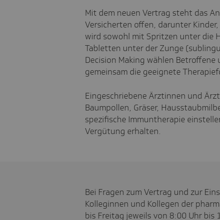
Mit dem neuen Vertrag steht das An
Versicherten offen, darunter Kinde
wird sowohl mit Spritzen unter die 
Tabletten unter der Zunge (subling
Decision Making wählen Betroffene u
gemeinsam die geeignete Therapief
Eingeschriebene Ärztinnen und Ärzte,
Baumpollen, Gräser, Hausstaubmilbe
spezifische Immuntherapie einstelle
Vergütung erhalten.
Bei Fragen zum Vertrag und zur Eins
Kolleginnen und Kollegen der phar
bis Freitag jeweils von 8:00 Uhr bi