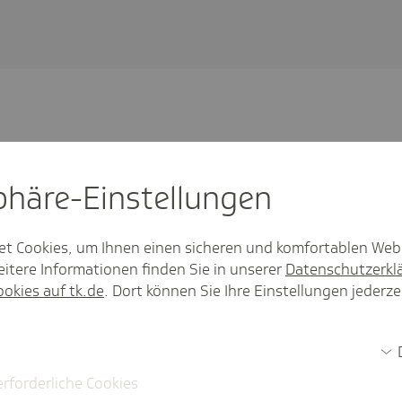
sphäre-Einstel­lungen
n für Arzneimittel und soziale
et Cookies, um Ihnen einen sicheren und komfortablen Web
ng
itere Informationen finden Sie in unserer
Datenschutzerkl
ookies auf tk.de
. Dort können Sie Ihre Einstellungen jederze
ger@tk.de
20 58
K_Presse
erforderliche Cookies