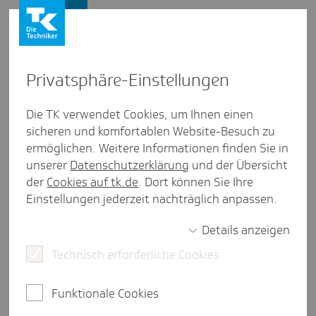
Presse und Politik
Privat­sphäre-Einstel­lungen
Presse und Politik
/
Digitaler Fortschritt
Die TK verwendet Cookies, um Ihnen einen
sicheren und komfortablen Website-Besuch zu
Inter­view aus Sach­sen-Anhalt
ermöglichen. Weitere Informationen finden Sie in
"Brücke zwischen tradi­tio­neller
unserer
Datenschutzerklärung
und der Übersicht
und digi­taler Medi­zin"
der
Cookies auf tk.de
. Dort können Sie Ihre
Einstellungen jederzeit nachträglich anpassen.
Details anzeigen
3 Minuten Lesezeit
Technisch erforderliche Cookies
Im Interview: Dr. Tobias Gantner, Geschäftsführer
der HealthCare Futurists GmbH, spricht über die
Funktionale Cookies
Digitale Residenz-Praxis.