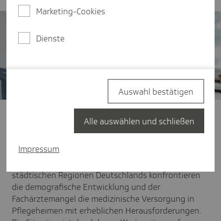
Marketing-Cookies
Dienste
Auswahl bestätigen
TK:
Herr Dr. Gantner, was muss man sich unter einer
Alle auswählen und schließen
Digitalen Residenz-Praxis vorstellen und wie ist der
aktuelle Stand der Umsetzung?
Impressum
Dr. Tobias Gantner:
In vielen ländlichen und einigen
städtischen Regionen Deutschlands konfrontieren
die demografische Entwicklung und der
Fachärztemangel die medizinische Versorgung in
Pflegeheimen mit erheblichen Herausforderungen.