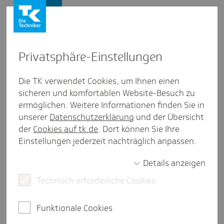
Presse und Politik
Privat­sphäre-Einstel­lungen
Presse und Politik
/
Elektronische Patientenakte
Die TK verwendet Cookies, um Ihnen einen
sicheren und komfortablen Website-Besuch zu
Posi­tion aus Schles­wig-Holstein
ermöglichen. Weitere Informationen finden Sie in
2025 - das Jahr, in dem die ePA
unserer
Datenschutzerklärung
und der Übersicht
für alle kommt
der
Cookies auf tk.de
. Dort können Sie Ihre
Einstellungen jederzeit nachträglich anpassen.
Details anzeigen
2 Minuten Lesezeit
Technisch erforderliche Cookies
Anfang 2025 startet die elektronische
Patientenakte (ePA) für alle. In seinem Kommentar
Funktionale Cookies
erläutert Sören Schmidt-Bodenstein, Leiter der
TK-Landesvertretung in Schleswig-Holstein, den