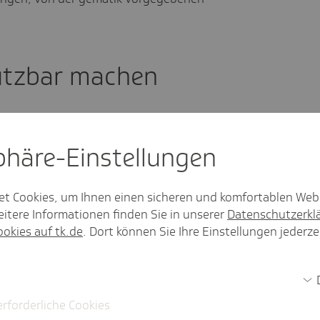
utzbar machen
, dass Krankenkassen vorhandene Daten
gezielte Zusammenführung von
sphäre-Einstel­lungen
 Künstlicher Intelligenz. Dies kann die
ssern und eine individuelle Prävention
eren Versicherten Empfehlungen
et Cookies, um Ihnen einen sicheren und komfortablen Web
esundheitsmanagement und
itere Informationen finden Sie in unserer
Datenschutzerkl
chen. Dabei müssen die Menschen selbst
ookies auf tk.de
. Dort können Sie Ihre Einstellungen jederze
ie ihren Krankenkassen freigeben
erforderliche Cookies
eit umfassend