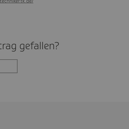
techniker.tk.de/
rag gefal­len?