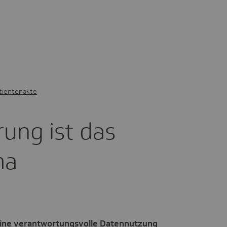
tientenakte
ie­rung ist das
ma
eine verantwortungsvolle Datennutzung