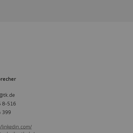
precher
n@tk.de
5 8-516
4 399
//linkedin.com/