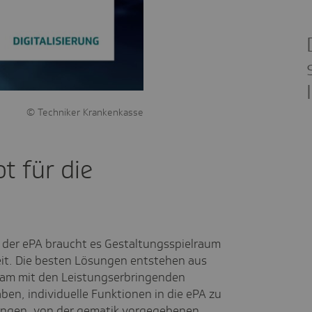
o
Techniker Krankenkasse
t für die
t der
ePA
braucht es Gestaltungsspielraum
keit. Die besten Lösungen entstehen aus
am mit den Leistungserbringenden
aben, individuelle Funktionen in die
ePA
zu
 engen, von der
gematik
vorgegebenen