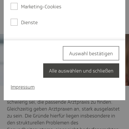
Fällen gebunden, während Patientinnen und
Marketing-Cookies
Patienten mit dringlichen oder komplexeren
Beschwerden oft zu lange warten müssen.
Dienste
Auswahl bestätigen
Alle auswählen und schließen
Impressum
Viele Patientinnen und Patienten berichten, dass es
schwierig sei, die passende Arztpraxis zu finden.
Gleichzeitig geben Arztpraxen an, stark ausgelastet
zu sein. Die Gründe hierfür liegen insbesondere in
den strukturellen Problemen des