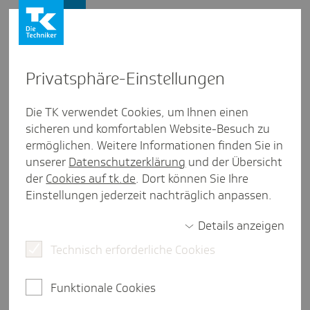
Presse und Politik
Privat­sphäre-Einstel­lungen
Presse und Politik
/
Medizinische Versorgung
Die TK verwendet Cookies, um Ihnen einen
sicheren und komfortablen Website-Besuch zu
Posi­tion aus Schles­wig-Holstein
ermöglichen. Weitere Informationen finden Sie in
Besserer Zugang zur ambu­
unserer
Datenschutzerklärung
und der Übersicht
lanten Versor­gung
der
Cookies auf tk.de
. Dort können Sie Ihre
Einstellungen jederzeit nachträglich anpassen.
Details anzeigen
eine Minute Lesezeit
Technisch erforderliche Cookies
Patientinnen und Patienten klagen über
Schwierigkeiten, zeitnahe ambulante Termine zu
Funktionale Cookies
bekommen. Arztpraxen sind am Rande ihrer
Kapazitäten. Diese werden oft von leichteren