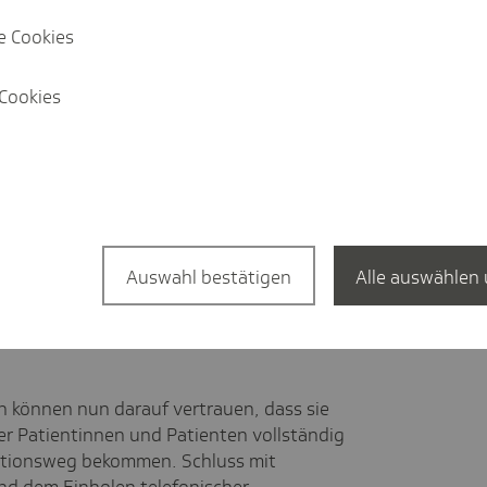
der TK, dem "TK-Safe", bieten wir ein
e Cookies
ich Versicherte Informationen wie
dnungen oder Impfdaten automatisch in
der Testphase die beliebteste Funktion in
Cookies
dlich mehr Kontrolle über ihre eigenen
nen selbst bestimmen, welche Ärztinnen
kommen sollen und diese Einstellungen
d nach und nach weiterentwickelt werden
Auswahl bestätigen
Alle auswählen 
r, wie zum Beispiel Arztpraxen oder
n können nun darauf vertrauen, dass sie
er Patientinnen und Patienten vollständig
ationsweg bekommen. Schluss mit