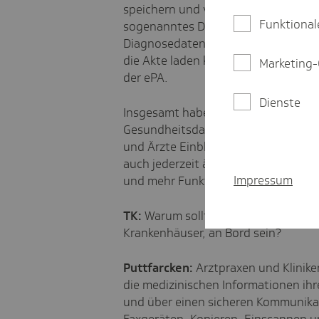
speichern und verwalten. In der ePA 
Funktional
sogenanntes Datenabo an, mit dem s
Diagnosedaten, Medikamentenveror
die Akte laden können. Das ist seit 
Marketing-
der ePA.
Dienste
Insgesamt haben die Versicherten en
Gesundheitsdaten. Versicherte kön
und Ärzte Einblick in ihre Daten be
auch jederzeit ändern. Die ePA wir
Impressum
und mehr Funktionen bekommen.
TK:
Warum sollten Leistungserbringe
Krankenhäuser, an Bord sein?
Puttfarcken:
Arztpraxen und Klinike
die medizinischen Informationen ihr
und über einen sicheren Kommunik