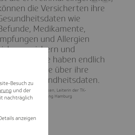
können die Versicherten ihre
Gesundheitsdaten wie
Befunde, Medikamente,
Impfungen und Allergien
sicher speichern und
verwalten. Sie haben endlich
mehr Kontrolle über ihre
eigenen Gesundheitsdaten.
site-Besuch zu
ärung
und der
Maren Puttfarcken, Leiterin der TK-
Landesvertretung Hamburg
it nachträglich
Details anzeigen