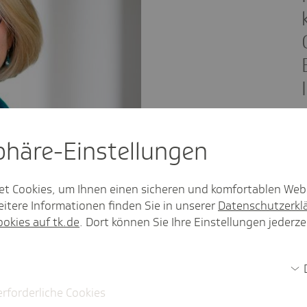
sphäre-Einstel­lungen
er TK-Landesvertretung Hamburg
et Cookies, um Ihnen einen sicheren und komfortablen Web
itere Informationen finden Sie in unserer
Datenschutzerkl
innen und Patienten?
ookies auf tk.de
. Dort können Sie Ihre Einstellungen jederze
werden die Versicherten zum bundesweiten
derungen bemerken. Ist die ePA einmal auf
ngerichtet, können sie ihre
erforderliche Cookies
ikamente, Impfungen und Allergien sicher