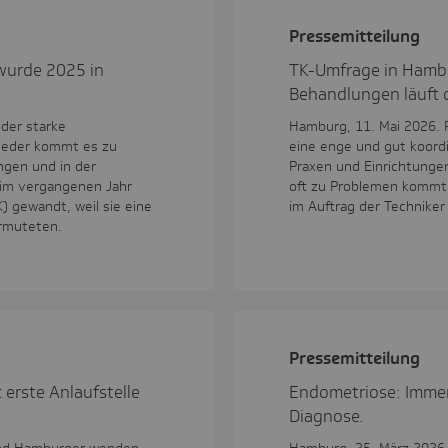
Pres­se­mit­tei­lung
wurde 2025 in
TK-Umfrage in Hamb
Behandlungen läuft o
oder starke
Hamburg, 11. Mai 2026. F
ieder kommt es zu
eine enge und gut koordi
ngen und in der
Praxen und Einrichtungen 
 im vergangenen Jahr
oft zu Problemen kommt,
) gewandt, weil sie eine
im Auftrag der Technike
ermuteten.
Pres­se­mit­tei­lung
erste Anlaufstelle
Endometriose: Imme
Diagnose.