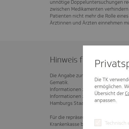
unnötige Doppeluntersuchungen re
zwischen Medikamenten verhindern.
Patienten nicht mehr die Rolle ein
Ärztinnen und Ärzten einnehmen müs
Hinweis für die Redak
Privat­
Die Angabe zum Zugriff auf die ePA 
Die TK verwend
Gematik.
ermöglichen. We
Informationen zur ePA der Technike
Übersicht der
C
Informationen zum Health Harbor 
anpassen.
Hamburgs Staatsrat für Gesundheit
Für die repräsentative telefonische
Technisch 
Krankenkasse befragte das Meinungs