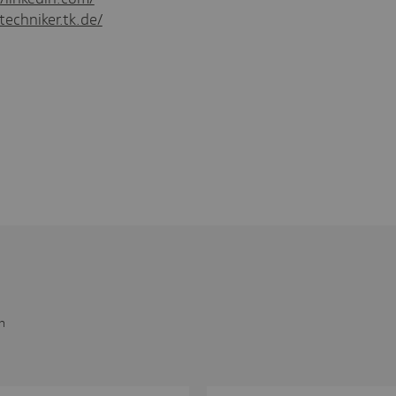
techniker.tk.de/
n