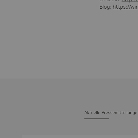
Blog:
https://wir
Aktu­elle Pres­se­mit­tei­lunge