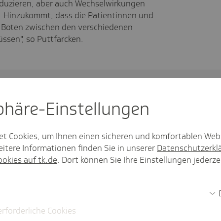
duzieren, aber auch Wechselwirkungen
 Hinzukommt, dass die Patientinnen und
es Boten zwischen den verschiedenen
sen", so Puttfarcken.
tionen
sphäre-Einstel­lungen
findet sich auf dem
TI-Dashboard
der
et Cookies, um Ihnen einen sicheren und komfortablen Web
itere Informationen finden Sie in unserer
Datenschutzerkl
r Krankenkasse
TK-Safe
.
ookies auf tk.de
. Dort können Sie Ihre Einstellungen jederze
Hamburg im
"Zur Sache"-Interview
mit
 Tim Angerer.
 Umfrage im Auftrag der Techniker
erforderliche Cookies
forschungsinstitut Forsa im