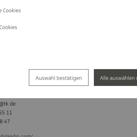
 1.001 Personen ab 18 Jahre
 Bundesland Hamburg.
e Cookies
Cookies
Auswahl bestätigen
Alle auswählen 
recherin
l@tk.de
55 11
8 47
//linkedin.com/