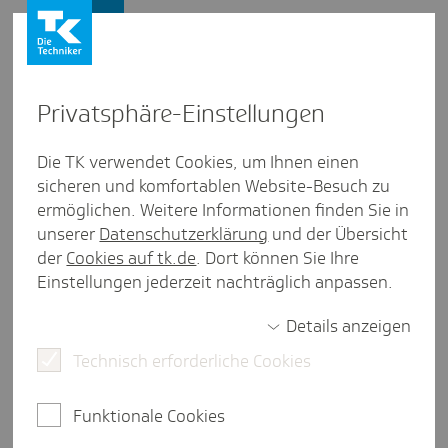
Presse und Politik
Privat­sphäre-Einstel­lungen
Presse und Politik
/
Digitaler Fortschritt
Die TK verwendet Cookies, um Ihnen einen
sicheren und komfortablen Website-Besuch zu
Inter­view aus Hamburg
ermöglichen. Weitere Informationen finden Sie in
Zur Sache: H³ - Health Harbor
unserer
Datenschutzerklärung
und der Übersicht
Hamburg
der
Cookies auf tk.de
. Dort können Sie Ihre
Einstellungen jederzeit nachträglich anpassen.
Details anzeigen
3 Minuten Lesezeit
Technisch erforderliche Cookies
Das Projekt "H³ - Health Harbor Hamburg" treibt
die Digitalisierung des Gesundheitswesens voran,
Funktionale Cookies
indem es die Akteure - Krankenkassen und
Leistungserbringer sowie die Leistungserbringer