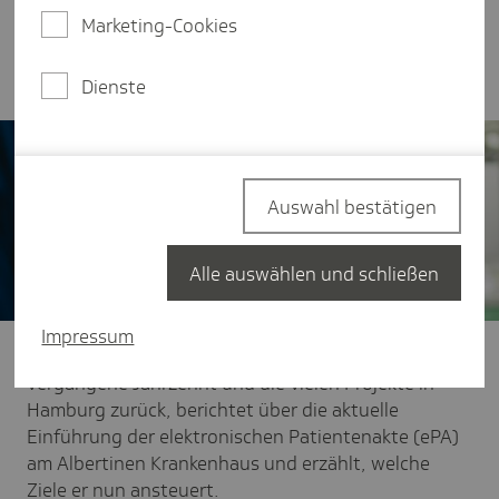
Konzern endet für ihn die Zeit bei der Immanuel
Marketing-Cookies
Albertinen Diakonie auf eigenen Wunsch Ende
September.
Dienste
Auswahl bestätigen
Alle auswählen und schließen
Impressum
Im Interview blickt Matthias Scheller auf das
vergangene Jahrzehnt und die vielen Projekte in
Hamburg zurück, berichtet über die aktuelle
Einführung der elektronischen Patientenakte (ePA)
am Albertinen Krankenhaus und erzählt, welche
Ziele er nun ansteuert.