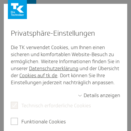
Presse und Politik
Privat­sphäre-Einstel­lungen
Presse und Politik
/
Elektronische Patientenakte
Die TK verwendet Cookies, um Ihnen einen
sicheren und komfortablen Website-Besuch zu
Inter­view aus Hamburg
ermöglichen. Weitere Informationen finden Sie in
Zur Sache mit Matthias Scheller
unserer
Datenschutzerklärung
und der Übersicht
der
Cookies auf tk.de
. Dort können Sie Ihre
Einstellungen jederzeit nachträglich anpassen.
4 Minuten Lesezeit
Details anzeigen
Eine große Fusion, die Corona-Pandemie und die
Weichenstellung für die Krankenhausreform - all
Technisch erforderliche Cookies
das hat Matthias Scheller als CEO Immanuel
Albertinen Diakonie gGmbH in den vergangenen
Funktionale Cookies
Jahren erfolgreich bewältigt. Nach zehn Jahren im