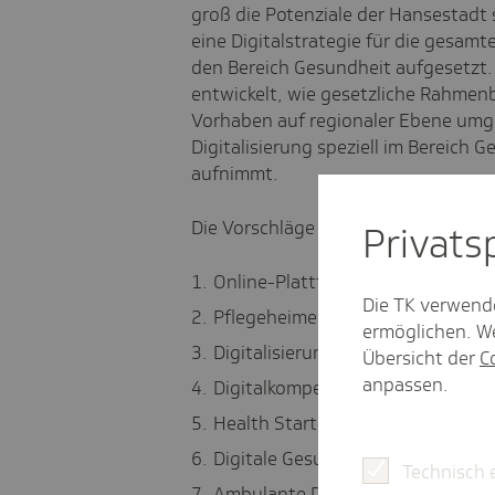
groß die Potenziale der Hansestadt
eine Digitalstrategie für die gesamt
den Bereich Gesundheit aufgesetzt.
entwickelt, wie gesetzliche Rahme
Vorhaben auf regionaler Ebene umg
Digitalisierung speziell im Bereich
aufnimmt.
Die Vorschläge im Überblick:
Privat­
Online-Plattformen für Terminb
Die TK verwend
Pflegeheime digital fit machen,
ermöglichen. We
Digitalisierung in den Kliniken w
Übersicht der
C
anpassen.
Digitalkompetenz im Land stärk
Health Start-ups in Hamburg wei
Digitale Gesundheitsanwendungen
Technisch 
Ambulante Diagnosedaten tages