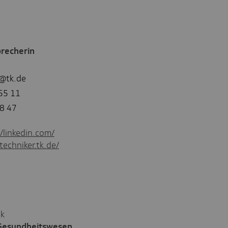
recherin
l@tk.de
55 11
8 47
//linkedin.com/
techniker.tk.de/
ck
 Gesundheitswesen