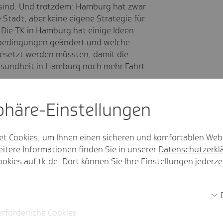
 sind. Und trotzdem: Hamburg hat zwar
e Stadt, aber keine eigene Strategie für
 Die TK in Hamburg hat einige Ideen
nbedingungen geändert und welche
esetzt werden müssten, damit die
 Gesundheit in Hamburg noch mehr Fahrt
sphäre-Einstel­lungen
uchung oder Pflegeeinrichtungen,
et Cookies, um Ihnen einen sicheren und komfortablen Web
itere Informationen finden Sie in unserer
Datenschutzerkl
eiter vorantreiben,
ookies auf tk.de
. Dort können Sie Ihre Einstellungen jederze
en,
ter fördern,
 (DiGA) - Preise regulieren,
erforderliche Cookies
aktuell übertragen,