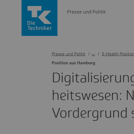
Presse und Politik
Presse und Politik
/
E-Health Positio
Posi­tion aus Hamburg
Digi­ta­li­sie­
heits­we­sen: 
Vorder­grund 