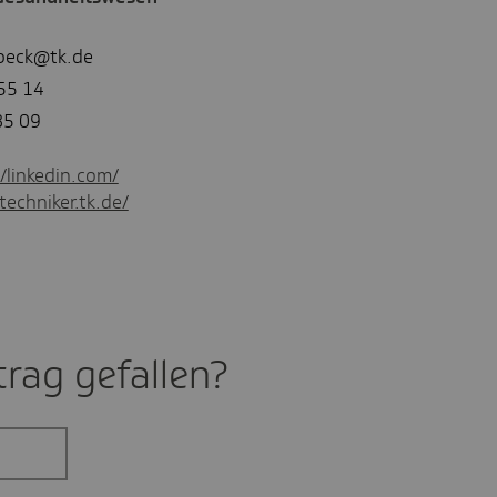
dbeck@tk.de
55 14
85 09
//linkedin.com/
techniker.tk.de/
rag gefal­len?