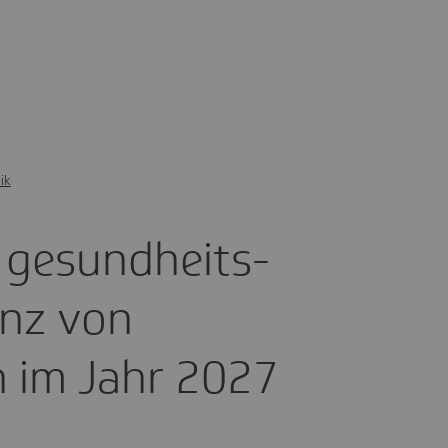
ik
 gesund­heits­
lanz von
 im Jahr 2027