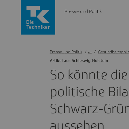
Presse und Politik
Presse und Politik
/
Gesundheitspolit
Artikel aus Schles­wig-Holstein
So könnte die
po­li­ti­sche Bi
Schwarz-Grün
aussehen