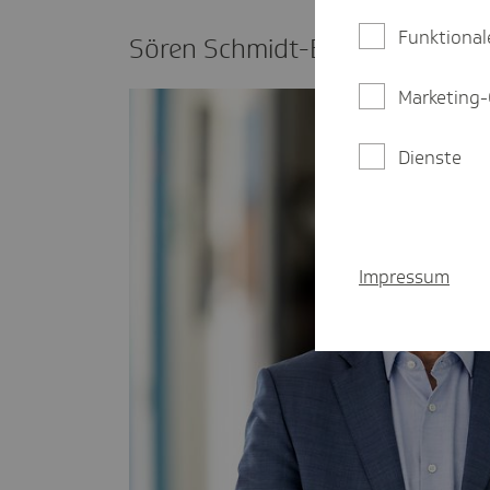
Funktional
Sören Schmidt-Boden­stein
Marketing-
Dienste
Impressum