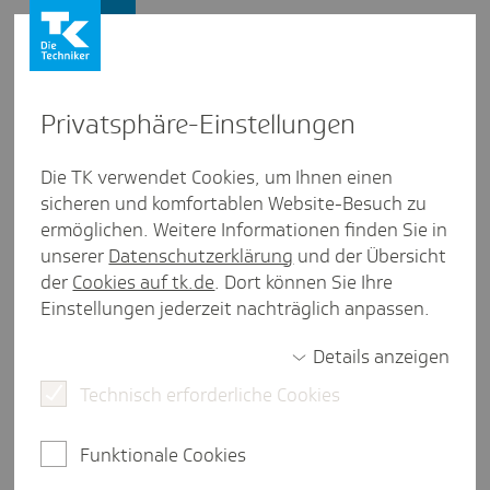
Presse und Politik
Privat­sphäre-Einstel­lungen
Presse und Politik
/
Ambulante Versorgung
Die TK verwendet Cookies, um Ihnen einen
sicheren und komfortablen Website-Besuch zu
Artikel aus Berlin/Bran­den­burg
ermöglichen. Weitere Informationen finden Sie in
"Selbst­hilfe ist ein wich­tiger
unserer
Datenschutzerklärung
und der Übersicht
Baustein"
der
Cookies auf tk.de
. Dort können Sie Ihre
Einstellungen jederzeit nachträglich anpassen.
Details anzeigen
weniger als eine Minute Lesezeit
Technisch erforderliche Cookies
Sonja Arens, Landesbeauftragte der DCCV e. V.,
schildert im Audio-Gespräch, wie wichtig
Funktionale Cookies
Selbsthilfe für Betroffene ist.