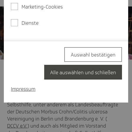
Marketing-Cookies
Dienste
Auswahl bestätigen
Sie weiß aus eigener Erfahrung, wie wichtig der
Alle auswählen und schließen
Austausch mit anderen Betroffenen bei einer
chronischen Erkrankung ist.
Impressum
Seit vielen Jahren engagiert sich Sonja Arens in der
Selbsthilfe, unter anderem als Landesbeauftragte
der
Deutschen Morbus Crohn/Colitis ulcerosa
Vereinigung in Berlin und Brandenburg e. V. (
DCCV e.V.
) und auch als
Mitglied im Vorstand