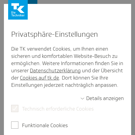
Presse und Politik
Privat­sphäre-Einstel­lungen
Presse und Politik
/
Medizinische Versorgung
Die TK verwendet Cookies, um Ihnen einen
sicheren und komfortablen Website-Besuch zu
Pres­se­mit­tei­lung
ermöglichen. Weitere Informationen finden Sie in
60 Prozent empfinden Warte­
unserer
Datenschutzerklärung
und der Übersicht
zeiten auf Fach­arzt­termin als
der
Cookies auf tk.de
. Dort können Sie Ihre
Einstellungen jederzeit nachträglich anpassen.
zu lang - TK will gezielte Wege
in und durch die Versor­gung
Details anzeigen
Technisch erforderliche Cookies
Hamburg, 25. September 2025.
Für viele Menschen
Funktionale Cookies
in Deutschland ist die Wartezeit auf Arzttermine ein