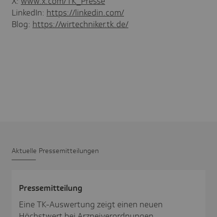
X:
www.x.com/TK_Presse
LinkedIn:
https://linkedin.com/
Blog:
https://wirtechniker.tk.de/
Aktu­elle Pres­se­mit­tei­lungen
Pres­se­mit­tei­lung
Eine TK-Auswertung zeigt einen neuen
Höchstwert bei Arzneiverordnungen.