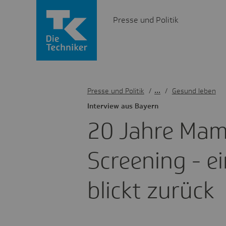
Presse und Politik
Presse und Politik
/
Gesund leben
Inter­view aus Bayern
20 Jahre Mam
Scree­ning - e
blickt zurück