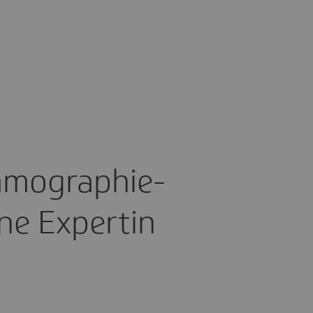
mo­gra­phie-
ine Expertin