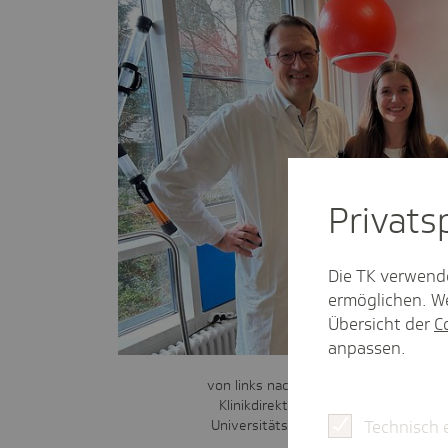
Privat­
Die TK verwend
ermöglichen. We
Übersicht der
C
anpassen.
von links nach rechts: Prof. Dr. med. 
Klinikdirektor und Abteilungsleiter
Technisch 
Universitätsklinikum Erlangen, Paula K
TK in Bayern und Spor