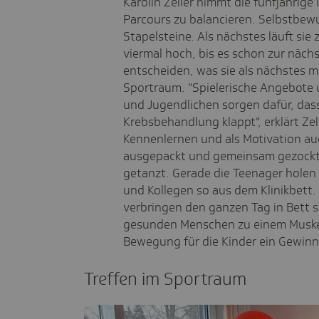
Karolin Zeller nimmt die fünfjährige 
Parcours zu balancieren. Selbstbew
Stapelsteine. Als nächstes läuft sie
viermal hoch, bis es schon zur nächs
entscheiden, was sie als nächstes m
Sportraum. "Spielerische Angebote 
und Jugendlichen sorgen dafür, das
Krebsbehandlung klappt", erklärt Zel
Kennenlernen und als Motivation au
ausgepackt und gemeinsam gezockt
getanzt. Gerade die Teenager holen K
und Kollegen so aus dem Klinikbett.
verbringen
den ganzen Tag in Bett s
gesunden Menschen zu einem Muskelv
Bewegung für die Kinder ein Gewinn", 
Treffen im Sport­raum