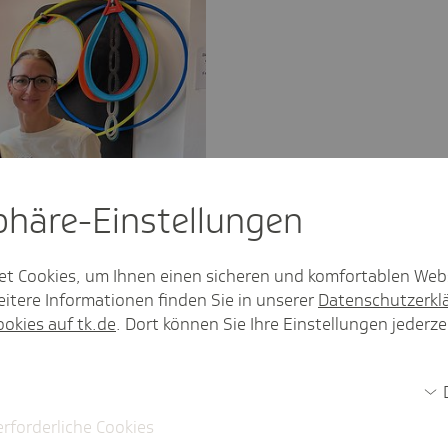
sphäre-Einstel­lungen
et Cookies, um Ihnen einen sicheren und komfortablen Web
itere Informationen finden Sie in unserer
Datenschutzerkl
ookies auf tk.de
. Dort können Sie Ihre Einstellungen jederze
Markus Metzler, stellvertretender
 für Onkologie und Hämatologie im
erforderliche Cookies
inzel, Vertragsreferentin bei der
twissenschaftlerin Karolin Zeller