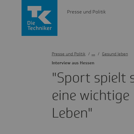
Presse und Politik
Presse und Politik
/
Gesund leben
Inter­view aus Hessen
"Sport spielt
eine wich­tige
Leben"