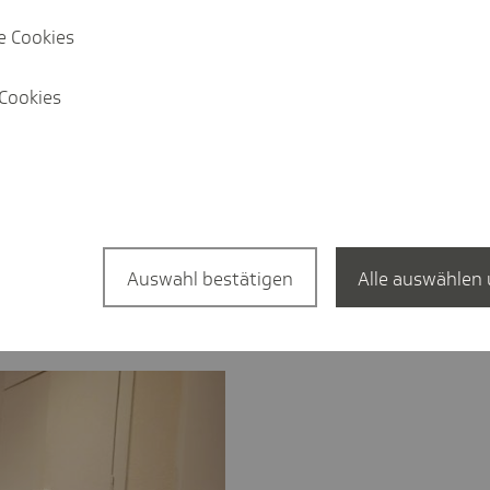
e Cookies
beit sind Schulungen für Unternehmen,
 und blinde Menschen barrierefrei
Cookies
etwa darum, Museen oder andere
so zu gestalten, dass auch Menschen mit
teilhaben können. Ein Herzensthema ist
 und Begegnungsort. Als Fußball-Fan, die
t es mir ein Anliegen, dass Sehbehinderte
re im Stadion erleben und spannende
naus besuche ich Schulklassen aller
Auswahl bestätigen
Alle auswählen 
hen ins Gespräch zu kommen und ihnen
hbehinderung und Blindsein zu geben.