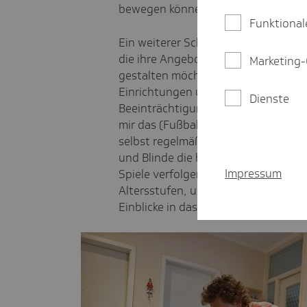
bewegen können.
Funktional
Ein weiterer Schwerpunkt meiner Ar
die ihre Angebote für sehbehinderte
Marketing-
gestalten möchten. Dabei geht es 
Einrichtungen und deren Webseiten 
Dienste
Beeinträchtigungen im Sehen aktiv 
mir das (Fußball-)Stadion als Lern-
selbst regelmäßig Spiele besucht, is
und Blinde die besondere Atmosphä
Impressum
Spiele verfolgen können. Darüber hi
Altersstufen, um mit jungen Mensc
Einblicke in das Leben mit einer Se