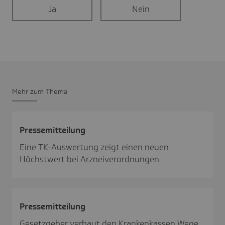
Ja
Nein
Mehr zum Thema
Pres­se­mit­tei­lung
Eine TK-Auswertung zeigt einen neuen
Höchstwert bei Arzneiverordnungen.
Pres­se­mit­tei­lung
Gesetzgeber verbaut den Krankenkassen Wege