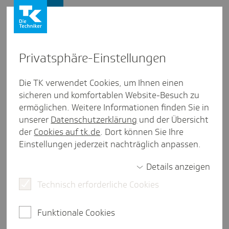
Presse und Politik
Privat­sphäre-Einstel­lungen
Presse und Politik
/
Preisgestaltung
Die TK verwendet Cookies, um Ihnen einen
sicheren und komfortablen Website-Besuch zu
Posi­tion
ermöglichen. Weitere Informationen finden Sie in
Biosi­mi­lars - Wie Deutsch­land
unserer
Datenschutzerklärung
und der Übersicht
Kosten senken und die Versor­
der
Cookies auf tk.de
. Dort können Sie Ihre
Einstellungen jederzeit nachträglich anpassen.
gung sichern kann
Details anzeigen
Technisch erforderliche Cookies
2 Minuten Lesezeit
Biosimilars bieten enorme Chancen für das
Funktionale Cookies
deutsche Gesundheitssystem. Ein Blick auf die