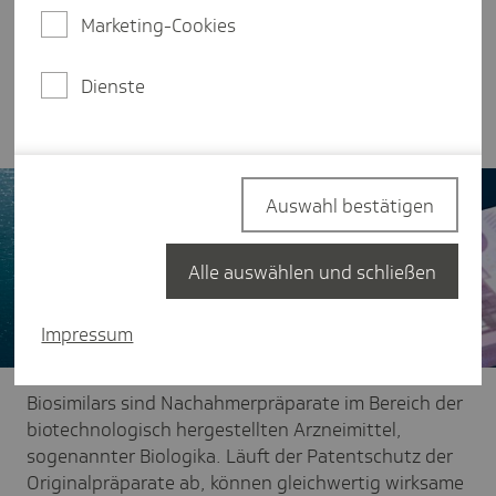
Entwicklung des Arzneimittelmarkts und das
Marketing-Cookies
europäische Preisniveau zeigt hohe
Einsparpotenziale auf. Exklusive Rabattverträge
können darüber hinaus die Versorgungssicherheit
Dienste
steigern.
Auswahl bestätigen
Alle auswählen und schließen
Impressum
Biosimilars sind Nachahmerpräparate im Bereich der
biotechnologisch hergestellten Arzneimittel,
sogenannter Biologika. Läuft der Patentschutz der
Originalpräparate ab, können gleichwertig wirksame