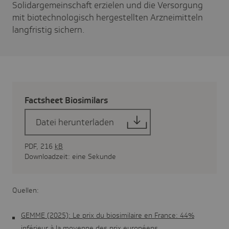
Solidargemeinschaft erzielen und die Versorgung
mit biotechnologisch hergestellten Arzneimitteln
langfristig sichern.
Facts­heet Biosi­mi­lars
Datei herunterladen
PDF, 216
kB
Downloadzeit: eine Sekunde
Quellen:
GEMME (2025): Le prix du biosimilaire en France: 44%
inférieur à la moyenne des prix européens