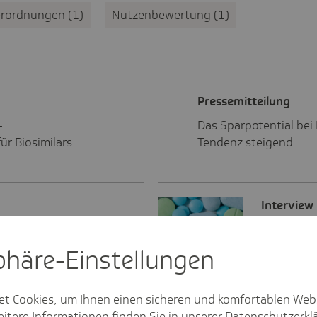
erordnungen
1
Nutzenbewertung
1
Pres­se­mit­tei­lung
-
Das Sparpotential bei B
ür Biosimilars
Tendenz steigend.
Inter­view
Kosten senken und die
Experte: T
wenig Inn
sphäre-Einstel­lungen
Pharmasta
et Cookies, um Ihnen einen sicheren und komfortablen Web
itere Informationen finden Sie in unserer
Datenschutzerkl