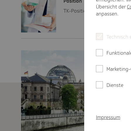
Posi­tion
Übersicht der
C
TK-Position: Faire Preise und
anpassen.
Technisch 
Funktional
Marketing-
Dienste
Impressum