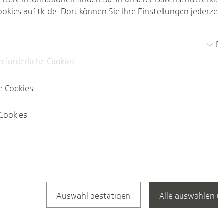
ookies auf tk.de
. Dort können Sie Ihre Einstellungen jederze
 gute Arzneimittelversorgung.
erforderliche Cookies
e Cookies
Cookies
Themenspezial
Die Forde­rungen der TK
Auswahl bestätigen
Alle auswählen 
Ob Finanzierung der Gesetzlichen K
medizinischer Versorgung oder die di