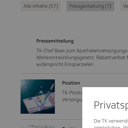
Alle Inhalte
57
Preisgestaltung
7
V
Pres­se­mit­tei­lung
TK-Chef Baas zum Apothekenversorgungs
Weiterentwicklungsgesetz: Rabattverbot f
widerspricht Einsparzielen.
Posi­tion
TK-Position: Wie Biosimilars 
Versorgung sichern.
Privat­
Die TK verwend
ermöglichen. We