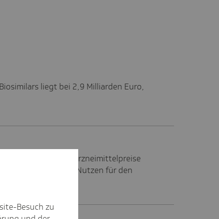
iosimilars liegt bei 2,9 Milliarden Euro,
rotz explodierender Arzneimittelpreise
ovationen und kaum Nutzen für den
ndort Deutschland.
site-Besuch zu
ärung
und der