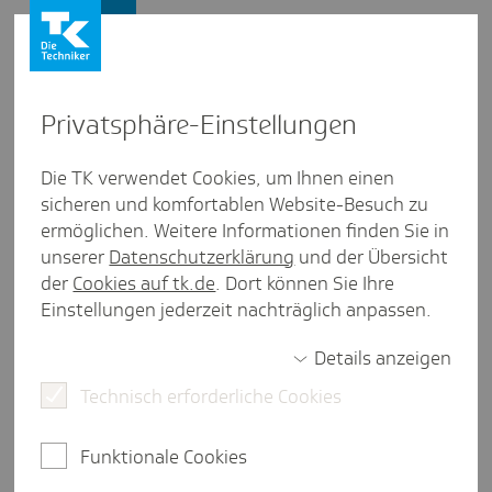
Presse und Politik
Privat­sphäre-Einstel­lungen
Presse und Politik
/
Preisgestaltung
Die TK verwendet Cookies, um Ihnen einen
sicheren und komfortablen Website-Besuch zu
Pres­se­mit­tei­lung
ermöglichen. Weitere Informationen finden Sie in
2,9 Milli­arden Euro Spar­po­ten­
unserer
Datenschutzerklärung
und der Übersicht
zial bei Biosi­mi­lars, Tendenz
der
Cookies auf tk.de
. Dort können Sie Ihre
Einstellungen jederzeit nachträglich anpassen.
stei­gend
Details anzeigen
Technisch erforderliche Cookies
Deutsche Preise für biologische Fertigarzneimittel
im europäischen Vergleich zu hoch -
Funktionale Cookies
Preisangleichung notwendig