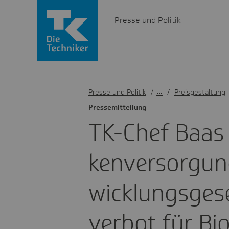
Presse und Politik
Presse und Politik
/
Preisgestaltung
Pres­se­mit­tei­lung
TK-Chef Baas
ken­ver­sor­gu
wick­lungs­ge­
verbot für Bios