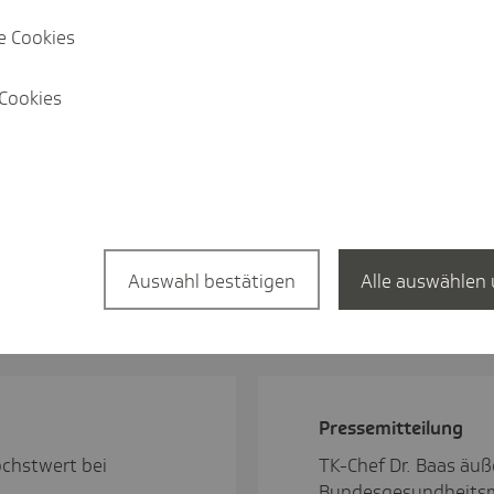
e Cookies
Cookies
Auswahl bestätigen
Alle auswählen 
n
Pres­se­mit­tei­lung
chstwert bei
TK-Chef Dr. Baas äu
Bundesgesundheitsm