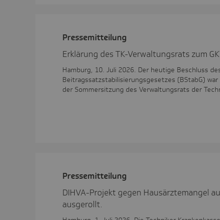
Pres­se­mit­tei­lung
Erklärung des TK-Verwaltungsrats zum GK
Hamburg, 10. Juli 2026. Der heutige Beschluss de
Beitragssatzstabilisierungsgesetzes (BStabG) war
der Sommersitzung des Verwaltungsrats der Techn
Pres­se­mit­tei­lung
DIHVA-Projekt gegen Hausärztemangel au
ausgerollt.