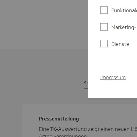
Funktional
Marketing-
Dienste
Impressum
Aktu­elle Pres­se­mit­tei­lunge
Pres­se­mit­tei­lung
Eine TK-Auswertung zeigt einen neuen Hö
Arzneiverordnungen.