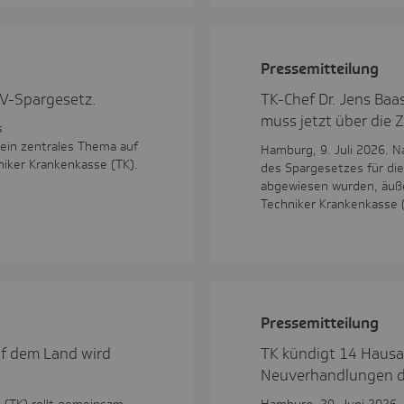
Pres­se­mit­tei­lung
V-Spargesetz.
TK-Chef Dr. Jens Baa
muss jetzt über die Zi
s
 ein zentrales Thema auf
Hamburg, 9. Juli 2026. 
iker Krankenkasse (TK).
des Spargesetzes für di
abgewiesen wurden, äuße
Techniker Krankenkasse 
Pres­se­mit­tei­lung
f dem Land wird
TK kündigt 14 Hausar
Neuverhandlungen d