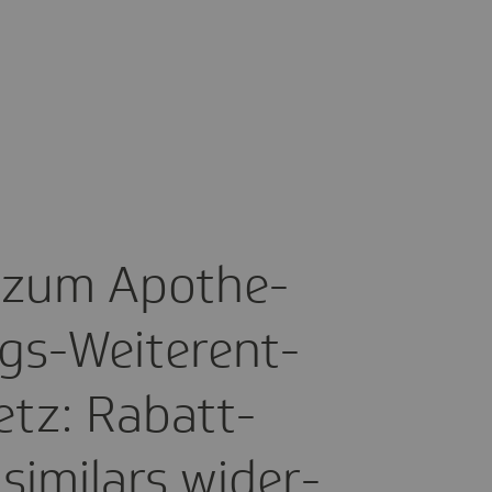
 zum Apothe­
ngs-Weiter­ent­
setz: Rabatt­
i­mi­lars wider­