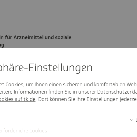
n für Arzneimittel und soziale
ng
ger@tk.de
sphäre-Einstel­lungen
20 58
et Cookies, um Ihnen einen sicheren und komfortablen Web
K_Presse
itere Informationen finden Sie in unserer
Datenschutzerkl
//linkedin.com/
ookies auf tk.de
. Dort können Sie Ihre Einstellungen jederze
techniker.tk.de/
erforderliche Cookies