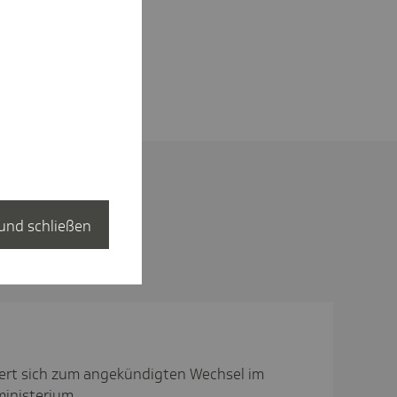
und schließen
ßert sich zum angekündigten Wechsel im
inisterium.