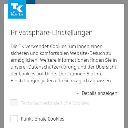
Presse und Politik
Privat­sphäre-Einstel­lungen
Presse und Politik
/
Finanzierung von Gesundheit
Die TK verwendet Cookies, um Ihnen einen
sicheren und komfortablen Website-Besuch zu
Pres­se­mit­tei­lung
ermöglichen. Weitere Informationen finden Sie in
TK-Chef Baas zu Diskus­sionen
unserer
Datenschutzerklärung
und der Übersicht
um Kassen­fi­nanzen und Spar­
der
Cookies auf tk.de
. Dort können Sie Ihre
Einstellungen jederzeit nachträglich anpassen.
pa­ket: "Keine Abstri­che, weitere
Einspa­rungen nötig"
Details anzeigen
Technisch erforderliche Cookies
Hamburg, 11. Juni 2026.
Zu den Diskussionen um
Funktionale Cookies
das Beitragssatzstabilisierungsgesetz und den