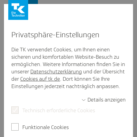
Presse und Politik
Privat­sphäre-Einstel­lungen
Presse und Politik
/
Medizinische Versorgung
Die TK verwendet Cookies, um Ihnen einen
sicheren und komfortablen Website-Besuch zu
Pres­se­mit­tei­lung
ermöglichen. Weitere Informationen finden Sie in
“Wir müssen die Menschen
unserer
Datenschutzerklärung
und der Übersicht
schnell und effi­zient dorthin
der
Cookies auf tk.de
. Dort können Sie Ihre
Einstellungen jederzeit nachträglich anpassen.
lotsen, wo ihnen am besten
geholfen wird”
Details anzeigen
Technisch erforderliche Cookies
Hamburg, 25. Juni 2026.
Die Koalition plant mit der
Funktionale Cookies
Einführung des Primärversorgungssystems einen