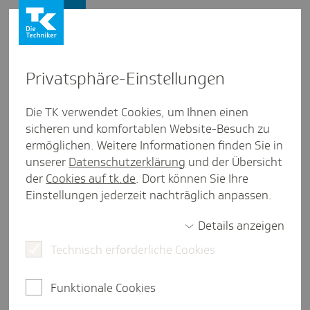
Presse und Politik
Privat­sphäre-Einstel­lungen
Presse und Politik
/
Pflegepolitik
Die TK verwendet Cookies, um Ihnen einen
sicheren und komfortablen Website-Besuch zu
Pres­se­mit­tei­lung
ermöglichen. Weitere Informationen finden Sie in
TK-Chef Baas zur Pfle­ge­re­form:
unserer
Datenschutzerklärung
und der Übersicht
"Die Pfle­ge­ver­si­che­rung
der
Cookies auf tk.de
. Dort können Sie Ihre
Einstellungen jederzeit nachträglich anpassen.
braucht eine faire Lasten­ver­tei­
lung"
Details anzeigen
Technisch erforderliche Cookies
Hamburg, 4. Juni 2026.
Zum heute bekannt
Funktionale Cookies
gewordenen Referentenentwurf zur Neuordnung