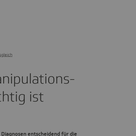
sgleich
­pu­la­ti­ons­
htig ist
d Diagnosen entscheidend für die