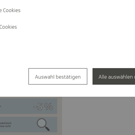
 Phänomen ist, dass Krankheiten, sobald
e Cookies
er häufiger dokumentiert werden - im
war gibt es dann je Krankheit weniger
odierbeeinflussung bleibt jedoch lukrativ.
Cookies
Auswahl bestätigen
Alle auswählen 