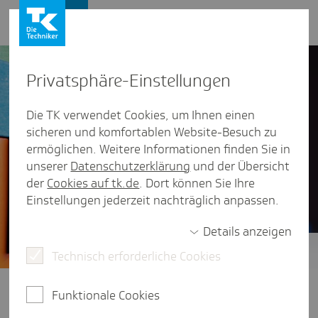
Presse und Politik
Privat­sphäre-Einstel­lungen
Die TK verwendet Cookies, um Ihnen einen
sicheren und komfortablen Website-Besuch zu
ermöglichen. Weitere Informationen finden Sie in
unserer
Datenschutzerklärung
und der Übersicht
der
Cookies auf tk.de
. Dort können Sie Ihre
Einstellungen jederzeit nachträglich anpassen.
Details anzeigen
Technisch erforderliche Cookies
Zukunft der GKV-Finanzen
Wie lässt sich die Finanzierung von
Funktionale Cookies
Gesundheit zukunftssicher