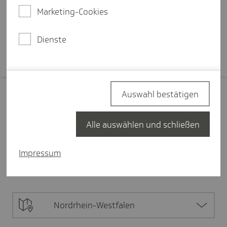
aufstellen?
Marketing-Cookies
Mehr erfahren
Dienste
Auswahl bestätigen
Filter zurücksetzen
Alle auswählen und schließen
Finanzen
1
Impressum
Alle Inhalte
1
TK-Finanzen
1
Nordrhein-Westfalen