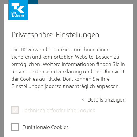
Presse und Politik
Privat­sphäre-Einstel­lungen
Presse und Politik
/
Gesundheitspolitik
Die TK verwendet Cookies, um Ihnen einen
sicheren und komfortablen Website-Besuch zu
Inter­view aus Nieder­sachsen
ermöglichen. Weitere Informationen finden Sie in
"Wir brau­chen endlich eine
unserer
Datenschutzerklärung
und der Übersicht
echte Struk­tur­re­form"
der
Cookies auf tk.de
. Dort können Sie Ihre
Einstellungen jederzeit nachträglich anpassen.
Details anzeigen
3 Minuten Lesezeit
Technisch erforderliche Cookies
Anne Janssen (CDU) ist Abgeordnete des
Deutschen Bundestages und Mitglied im
Funktionale Cookies
Ausschuss für Gesundheit. Im Interview spricht die
gebürtige Niedersächsin über die aktuellen