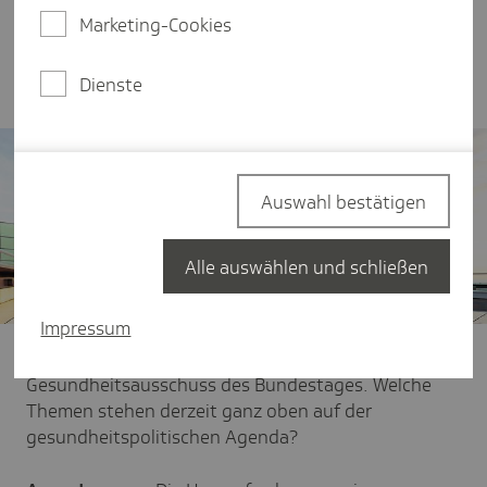
Themen der Gesundheitspolitik, denn der
Marketing-Cookies
Reformbedarf ist groß - das sieht auch Anne
Janssen so.
Dienste
Auswahl bestätigen
Alle auswählen und schließen
Impressum
TK:
Frau Janssen, Sie sind Mitglied im
Gesundheitsausschuss des Bundestages. Welche
Themen stehen derzeit ganz oben auf der
gesundheitspolitischen Agenda?