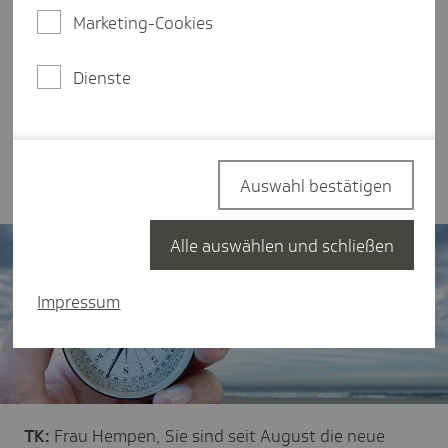
Niedersachsen. Die Medizinökonomin bringt mehr
Marketing-Cookies
als 20 Jahre Erfahrung im Gesundheitswesen
sowie umfangreiche Führungserfahrungen in
diversen medizinischen Einrichtungen mit. Im
Dienste
Interview sprechen wir mit ihr über ihren
Werdegang, die drängendsten Herausforderungen
in der Gesundheitspolitik und über die ambulante
Versorgung auf dem Land.
Auswahl bestätigen
Alle auswählen und schließen
Impressum
TK:
Frau Hempen, Sie sind seit August die neue