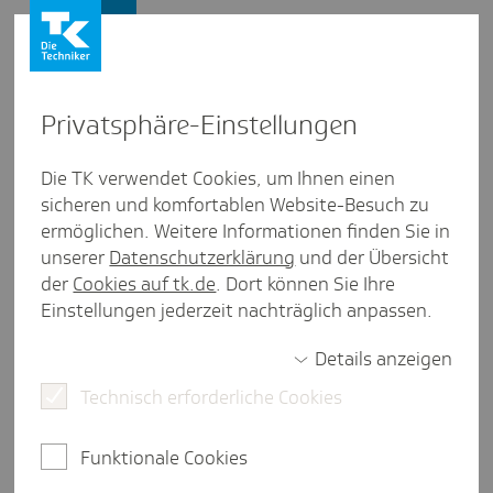
Presse und Politik
Privat­sphäre-Einstel­lungen
Presse und Politik
/
Gesundheitspolitik
Die TK verwendet Cookies, um Ihnen einen
sicheren und komfortablen Website-Besuch zu
Inter­view aus Nieder­sachsen
ermöglichen. Weitere Informationen finden Sie in
Gesund­heits­ver­sor­gung im
unserer
Datenschutzerklärung
und der Übersicht
Wandel: Annette Hempen im
der
Cookies auf tk.de
. Dort können Sie Ihre
Einstellungen jederzeit nachträglich anpassen.
Inter­view
Details anzeigen
Technisch erforderliche Cookies
5 Minuten Lesezeit
Seit dem 1. August 2025 ist Annette Hempen die
Funktionale Cookies
neue Leiterin der TK-Landesvertretung