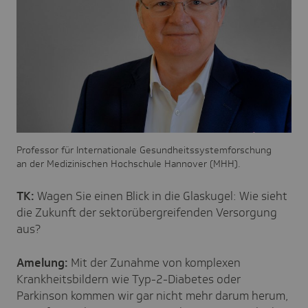
Professor für Internationale Gesundheitssystemforschung
an der Medizinischen Hochschule Hannover (MHH).
TK:
Wagen Sie einen Blick in die Glaskugel: Wie sieht
die Zukunft der sektorübergreifenden Versorgung
aus?
Amelung:
Mit der Zunahme von komplexen
Krankheitsbildern wie Typ-2-Diabetes oder
Parkinson kommen wir gar nicht mehr darum herum,