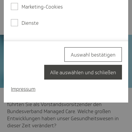
zu den Entwicklungen des Gesundheitswesens,
Marketing-Cookies
der sektorenübergreifenden Versorgung sowie
zur Krankenhausreform.
Dienste
Auswahl bestätigen
Alle auswählen und schließen
Impressum
TK:
Herr Professor Amelung, eineinhalb Jahrzehnte
führten Sie als Vorstandsvorsitzender den
Bundesverband Managed Care. Welche großen
Entwicklungen haben unser Gesundheitswesen in
dieser Zeit verändert?