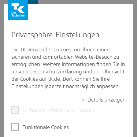
Presse und Politik
Privat­sphäre-Einstel­lungen
Presse und Politik
/
Gesundheitspolitik
Die TK verwendet Cookies, um Ihnen einen
sicheren und komfortablen Website-Besuch zu
Inter­view aus Nieder­sachsen
ermöglichen. Weitere Informationen finden Sie in
Fünf Fragen an... Prof. Dr. Volker
unserer
Datenschutzerklärung
und der Übersicht
E. Amelung
der
Cookies auf tk.de
. Dort können Sie Ihre
Einstellungen jederzeit nachträglich anpassen.
Details anzeigen
4 Minuten Lesezeit
Technisch erforderliche Cookies
Prof. Dr. Volker Amelung ist seit 2001 Professor für
Internationale Gesundheitssystemforschung an
Funktionale Cookies
der Medizinischen Hochschule Hannover. Im
Interview beantwortet er unter anderem Fragen