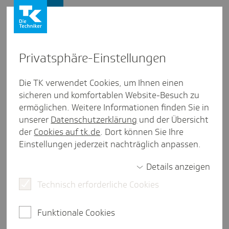
Presse und Politik
Privat­sphäre-Einstel­lungen
Presse und Politik
/
Gesundheitspolitik
Die TK verwendet Cookies, um Ihnen einen
sicheren und komfortablen Website-Besuch zu
Inter­view aus Sach­sen-Anhalt
ermöglichen. Weitere Informationen finden Sie in
#Gesund­heitS­ach­sen­An­halt:
unserer
Datenschutzerklärung
und der Übersicht
Folge 03
der
Cookies auf tk.de
. Dort können Sie Ihre
Einstellungen jederzeit nachträglich anpassen.
Details anzeigen
weniger als eine Minute Lesezeit
Technisch erforderliche Cookies
Steffi Suchant, Leiterin der TK-Landesvertretung
Sachsen-Anhalt, im Gespräch mit Konstantin Pott,
Funktionale Cookies
sozialpolitischer Sprecher der FDP-
Landtagsfraktion Sachsen-Anhalt