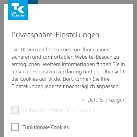
Presse und Politik
Privat­sphäre-Einstel­lungen
Presse und Politik
/
Gesundheitspolitik
Die TK verwendet Cookies, um Ihnen einen
sicheren und komfortablen Website-Besuch zu
Inter­view aus Sach­sen-Anhalt
ermöglichen. Weitere Informationen finden Sie in
Neues Video­format der TK-
unserer
Datenschutzerklärung
und der Übersicht
Landes­ver­tre­tung Sach­sen-
der
Cookies auf tk.de
. Dort können Sie Ihre
Einstellungen jederzeit nachträglich anpassen.
Anhalt
Details anzeigen
Technisch erforderliche Cookies
weniger als eine Minute Lesezeit
In dem Format #GesundheitSachsenAnhalt stellen
Funktionale Cookies
wir Menschen, Projekte und Initiativen vor, die das