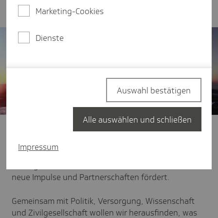
Gesundheitswesen im Land aktiv mitgestalten.
Marketing-Cookies
Dienste
Auswahl bestätigen
Alle auswählen und schließen
Wir geben interessanten Persönlichkeiten und
innovativen Ideen eine Plattform und zeigen
Impressum
zugleich, wie die TK in Sachsen-Anhalt selbst dazu
beiträgt. Unser Ziel ist ein offener Austausch, der
neue Impulse und Partnerschaften fördert.
Gemeinsam mit Politik, Versorgung, Wissenschaft
und Zivilgesellschaft wollen wir herausfinden, was