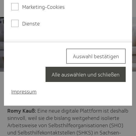
Selbsthilfe in Sachsen-Anhalt.
Marketing-Cookies
Dienste
Auswahl bestätigen
Alle auswählen und schließen
TK:
Frau Kauß, warum ist aus Ihrer Sicht eine neue
digitale Plattform sinnvoll und wie ist der Status
Impressum
quo zum Thema Selbsthilfe in Sachsen-Anhalt?
Romy Kauß:
Eine neue digitale Plattform ist deshalb
sinnvoll, weil sie die bislang weitgehend isolierte
Arbeitsweise von Selbsthilfeorganisationen (SHO)
und Selbsthilfekontaktstellen (SHKS) in Sachsen-