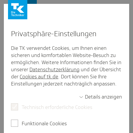
Presse und Politik
Privat­sphäre-Einstel­lungen
Presse und Politik
/
Digitaler Fortschritt
Die TK verwendet Cookies, um Ihnen einen
sicheren und komfortablen Website-Besuch zu
Inter­view aus Sach­sen-Anhalt
ermöglichen. Weitere Informationen finden Sie in
"Durch Vernet­zung Infor­ma­
unserer
Datenschutzerklärung
und der Übersicht
tionen leichter zugäng­lich
der
Cookies auf tk.de
. Dort können Sie Ihre
Einstellungen jederzeit nachträglich anpassen.
machen"
Details anzeigen
Technisch erforderliche Cookies
eine Minute Lesezeit
Romy Kauß spricht im Interview über die neue
Funktionale Cookies
digitale Plattform zur Unterstützung der