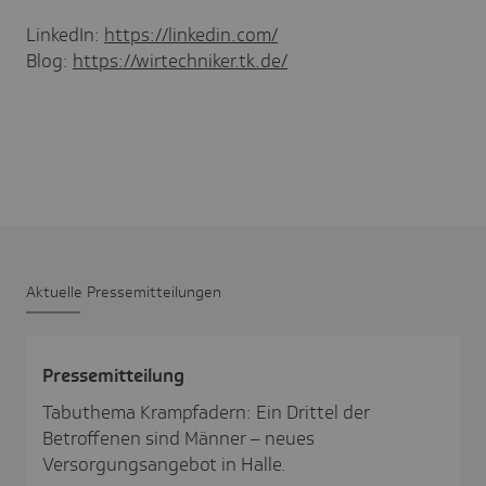
LinkedIn:
https://linkedin.com/
Blog:
https://wirtechniker.tk.de/
Aktu­elle Pres­se­mit­tei­lungen
Pres­se­mit­tei­lung
Tabuthema Krampfadern: Ein Drittel der
Betroffenen sind Männer – neues
Versorgungsangebot in Halle.