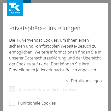
Presse und Politik
Privat­sphäre-Einstel­lungen
Presse und Politik
/
Telemedizin
Die TK verwendet Cookies, um Ihnen einen
sicheren und komfortablen Website-Besuch zu
Pres­se­mit­tei­lung aus Sach­sen-Anhalt
ermöglichen. Weitere Informationen finden Sie in
Video­sprech­stunden stärker
unserer
Datenschutzerklärung
und der Übersicht
nach­ge­fragt
der
Cookies auf tk.de
. Dort können Sie Ihre
Einstellungen jederzeit nachträglich anpassen.
Details anzeigen
Magdeburg, 11. Juli 2025.
In Sachsen-Anhalt
Technisch erforderliche Cookies
werden wieder deutlich mehr Videosprechstunden
erbracht. Wie aus Daten der Techniker Krankenkasse
(TK) hervorgeht, stieg die Zahl nach einem
Funktionale Cookies
Rückgang in den Jahren 2022 und 2023 im