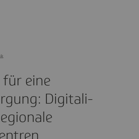
ik
 für eine
gung: Digi­ta­li­
egio­nale
en­tren