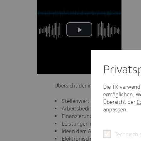
Privat­
Übersicht der im Interview angesp
Die TK verwend
ermöglichen. We
• Stellenwert der Pflege in der Gese
Übersicht der
C
• Arbeitsbedingungen in der Pflege
anpassen.
• Finanzierung der Pflege (ab Minu
• Leistungen in der Pflege (ab Min
• Ideen dem Ärztemangel entgegen
Technisch 
• Elektronische Patientenakte (ab 