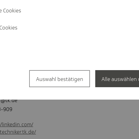
ng und Regionale Gesundheitszentren (ab
e Cookies
Cookies
Auswahl bestätigen
Alle auswählen 
recherin
er@tk.de
3-909
//linkedin.com/
techniker.tk.de/