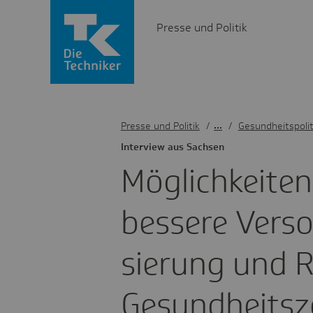
Presse und Politik
Presse und Politik
/
Gesundheitspolit
Inter­view aus Sachsen
Möglich­keiten
bessere Versor­
sie­rung und R
Gesund­heits­z