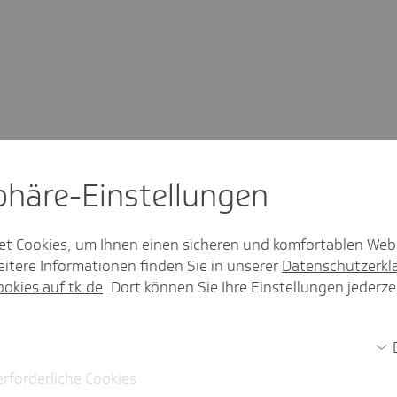
sphäre-Einstel­lungen
rochenen Themen:
et Cookies, um Ihnen einen sicheren und komfortablen Web
itere Informationen finden Sie in unserer
Datenschutzerkl
llschaft (ab Minute 1:15)
ookies auf tk.de
. Dort können Sie Ihre Einstellungen jederze
 (ab Minute 3:15)
te 6:20)
ute 7:47)
zuwirken (ab Minute 8:50)
erforderliche Cookies
Minute 12:45)