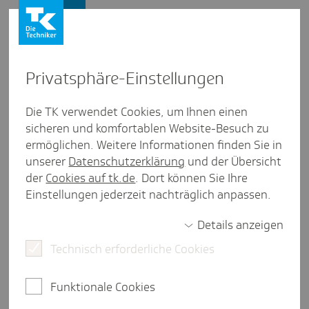
Presse und Politik
Privat­sphäre-Einstel­lungen
Presse und Politik
/
Gesundheitspolitik
Die TK verwendet Cookies, um Ihnen einen
sicheren und komfortablen Website-Besuch zu
Inter­view aus Sachsen
ermöglichen. Weitere Informationen finden Sie in
"Wir müssen die Moti­va­tion
unserer
Datenschutzerklärung
und der Übersicht
heben"
der
Cookies auf tk.de
. Dort können Sie Ihre
Einstellungen jederzeit nachträglich anpassen.
Details anzeigen
weniger als eine Minute Lesezeit
Technisch erforderliche Cookies
Wir trafen die 38-jährige Grünen-Politikerin und
Radiologin in ihrem Bürgerbüro in Leipzig und
Funktionale Cookies
fragten sie, was die dringlichsten Aufgaben im
Gesundheitswesen sind, die seitens der