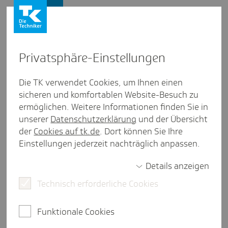
Presse und Politik
Privat­sphäre-Einstel­lungen
Presse und Politik
/
Gesundheitspolitik
Die TK verwendet Cookies, um Ihnen einen
sicheren und komfortablen Website-Besuch zu
Inter­view aus Sachsen
ermöglichen. Weitere Informationen finden Sie in
Im Fokus: Viele Heraus­for­de­
unserer
Datenschutzerklärung
und der Übersicht
rungen - neue Regie­rung vor
der
Cookies auf tk.de
. Dort können Sie Ihre
Einstellungen jederzeit nachträglich anpassen.
großen Aufgaben
Details anzeigen
Technisch erforderliche Cookies
3 Minuten Lesezeit
Die spannende Bundestagswahl vom 23. Februar
Funktionale Cookies
dieses Jahres schaffte Tatsachen, die bereits im