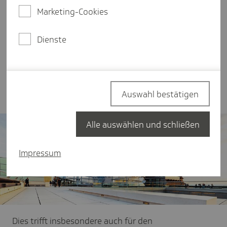
Verlauf des Abends eine Schwarz-Rote Koalition
Marketing-Cookies
als sehr wahrscheinliche Regierungsoption
erscheinen ließen. Nach einer kurzen
Sondierungsphase folgte die Phase intensiver
Dienste
Koalitionsgespräche. Für die mögliche neue
Regierung muss es nun darum gehen, die
zahlreichen und wichtigen Probleme zügig
anzugehen.
Auswahl bestätigen
Alle auswählen und schließen
Impressum
Dies trifft insbesondere auch für den