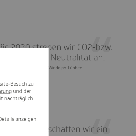
Bis 2030 streben wir CO2-bzw.
Treibhausgas-Neutralität an.
Dr. Sarah Elena Windolph-Lübben
site-Besuch zu
ärung
und der
it nachträglich
Details anzeigen
Nicht zuletzt schaffen wir ein