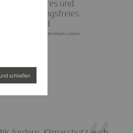
gesundes, faires und
diskriminierungsfreies
Arbeitsumfeld.
Dr. Sarah Elena Windolph-Lübben
und schließen
Wir fordern, Klimaschutz auch