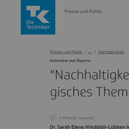
Presse und Politik
Presse und Politik
/
Nachhaltigkeit
Inter­view aus Bayern
"Nach­hal­tig­ke
gi­sches Them
4 Minuten Lesezeit
Dr. Sarah Elena Windolph-Lübben 