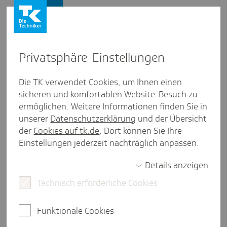
Presse und Politik
Privat­sphäre-Einstel­lungen
Presse und Politik
/
Krankenhausversorgung
Die TK verwendet Cookies, um Ihnen einen
sicheren und komfortablen Website-Besuch zu
Posi­tion aus Schles­wig-Holstein
ermöglichen. Weitere Informationen finden Sie in
Gute Ausgangs­lage für Lauter­
unserer
Datenschutzerklärung
und der Übersicht
bach­sche Revo­lu­tion
der
Cookies auf tk.de
. Dort können Sie Ihre
Einstellungen jederzeit nachträglich anpassen.
Details anzeigen
3 Minuten Lesezeit
Technisch erforderliche Cookies
Die Grenzen zum ambulanten Bereich werden
fließender. Das ist gut so und dringend notwendig.
Funktionale Cookies
In seinem Kommentar wirft Sören Schmidt-
Bodenstein einen Blick auf die vorhandenen