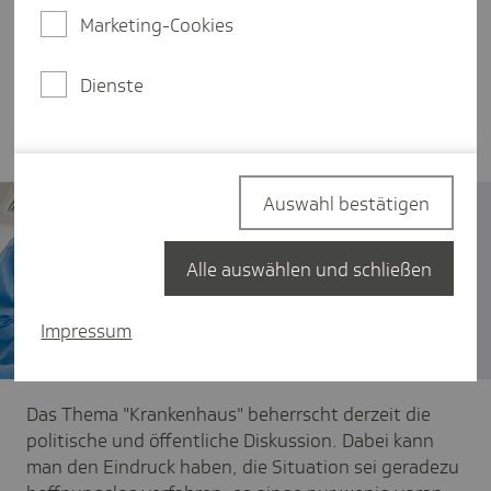
Ressourcen, die wir in Schleswig-Holstein für den
Marketing-Cookies
kommenden Transformationsprozess im
Krankenhausbereich haben. Ein Kommentar von
Dienste
Sören Schmidt-Bodenstein zur
Krankenhauslandschaft in Schleswig-Holstein.
Auswahl bestätigen
Alle auswählen und schließen
Impressum
Das Thema "Krankenhaus" beherrscht derzeit die
politische und öffentliche Diskussion. Dabei kann
man den Eindruck haben, die Situation sei geradezu