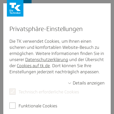
Presse und Politik
Privat­sphäre-Einstel­lungen
Presse und Politik
/
Krankenhausversorgung
Die TK verwendet Cookies, um Ihnen einen
sicheren und komfortablen Website-Besuch zu
Inter­view aus Schles­wig-Holstein
ermöglichen. Weitere Informationen finden Sie in
Darum ist eine doku­men­tierte
unserer
Datenschutzerklärung
und der Übersicht
Entschei­dung so wichtig
der
Cookies auf tk.de
. Dort können Sie Ihre
Einstellungen jederzeit nachträglich anpassen.
Details anzeigen
3 Minuten Lesezeit
Technisch erforderliche Cookies
Nathalie Flux (48) lebt dank einer gespendeten
Leber. Bevor Sie den erlösenden Anruf mit der
Funktionale Cookies
Neuigkeit eines passenden Spenderorgans erhielt,
lebte sie 1,5 Jahre im Ungewissen. Heutzutage