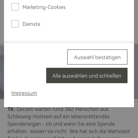
arbeitet sie wieder Vollzeit als Pflegedienstleiterin
Marketing-Cookies
und kann ihrem Hobby - dem Radfahren -
nachgehen. Im Interview berichtet Sie uns von
Dienste
ihrer Geschichte.
Auswahl bestätigen
Alle auswählen und schließen
Impressum
TK:
Derzeit warten rund 382 Menschen aus
Schleswig-Holstein auf ein lebensrettendes
Spenderorgan - ob und wann Sie eine Spende
erhalten, wissen sie nicht. Wie hat sich die Wartezeit