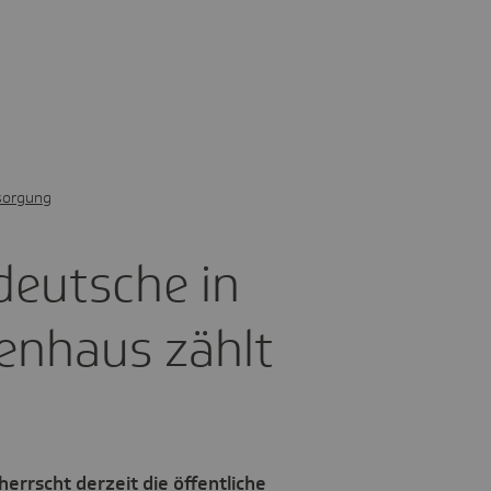
sorgung
deut­sche in
en­haus zählt
rrscht derzeit die öffentliche