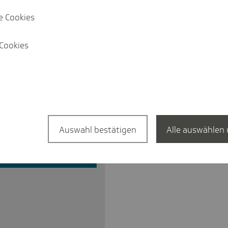
kheit wichtig bzw. sehr wichtig. 97
e Cookies
ch qualifiziertes und ausreichendes
der sehr wichtig ist. Die einfache
Cookies
kehrsmitteln oder dem Auto nannten 79
zent an, gefolgt von der
roßzügigen Besuchszeiten (51 Prozent)
rozent).
Auswahl bestätigen
Alle auswählen 