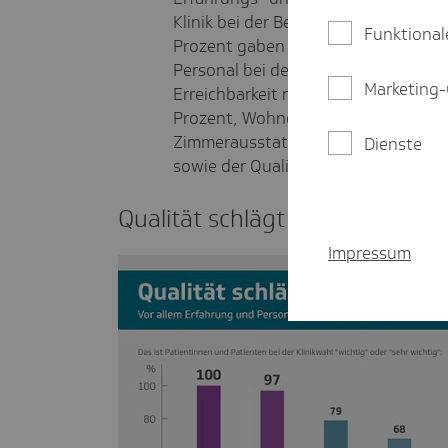
Klinik bei der Behandlung ihrer Kran
Funktional
Prozent gaben an, dass ihnen fachli
Personal bei der Klinikwahl wichtig o
Marketing-
Erreichbarkeit mit öffentlichen Ver
Prozent, Wohnortnähe gaben 68 Pro
Zimmerausstattung (51 Prozent), g
Dienste
sowie der Qualität des Essens (48 P
Qualität schlägt Komfort
Impressum