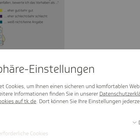
sphäre-Einstel­lungen
alität
et Cookies, um Ihnen einen sicheren und komfortablen Web
itere Informationen finden Sie in unserer
Datenschutzerkl
für persönliche
ookies auf tk.de
. Dort können Sie Ihre Einstellungen jederze
die Menschen in Norddeutschland vor allem
erforderliche Cookies
anze 100 Prozent ist die Erfahrung der