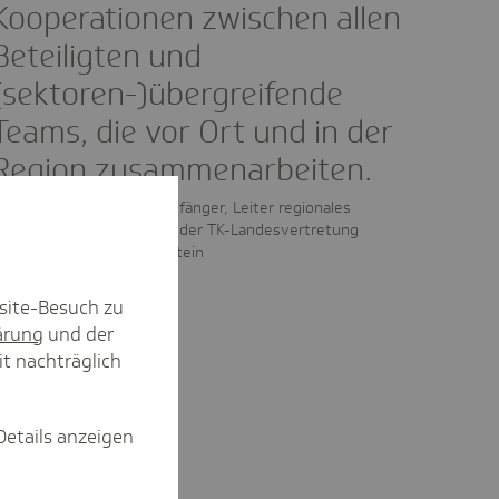
Kooperationen zwischen allen
Beteiligten und
(sektoren-)übergreifende
Teams, die vor Ort und in der
Region zusammenarbeiten.
Hermann Bärenfänger, Leiter regionales
Vertragswesen der TK-Landesvertretung
Schleswig-Holstein
site-Besuch zu
ärung
und der
it nachträglich
Details anzeigen