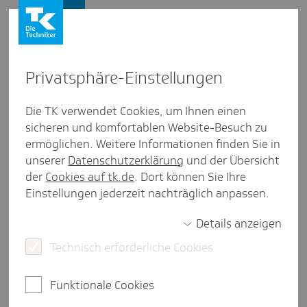
Presse und Politik
Privat­sphäre-Einstel­lungen
Presse und Politik
/
Gesund leben
Die TK verwendet Cookies, um Ihnen einen
sicheren und komfortablen Website-Besuch zu
Inter­view aus Saar­land
ermöglichen. Weitere Informationen finden Sie in
Eine ausge­baute Präven­ti­ons­
unserer
Datenschutzerklärung
und der Übersicht
land­schaft als Ziel
der
Cookies auf tk.de
. Dort können Sie Ihre
Einstellungen jederzeit nachträglich anpassen.
Details anzeigen
4 Minuten Lesezeit
Technisch erforderliche Cookies
Dirk Mathis ist Geschäftsführer des Vereins
"Prävention und Gesundheit im Saarland" - kurz
Funktionale Cookies
PuGiS. Im Interview erklärt er, warum es
unerlässlich ist, die Menschen für das wichtige