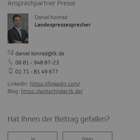
Ansprechpartner Presse
Daniel Konrad
Landespressesprecher
daniel.konrad@tk.de
06 81 - 948 87-23
01 71 - 81 49 677
LinkedIn:
https://linkedin.com/
Blog:
https://wirtechniker.tk.de/
Hat Ihnen der Beitrag gefal­len?
Ja
Nein