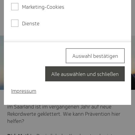
Thema Prävention zu sensibilisieren, und mit
Marketing-Cookies
welchen Maßnahmen er und sein Team das
versuchen.
Dienste
Auswahl bestätigen
Alle auswählen und schließen
Impressum
TK:
Sehr geehrter Herr Mathis, der Krankenstand ist
im Saarland ist im vergangenen Jahr auf neue
Rekordwerte geklettert. Wie kann Prävention hier
helfen?