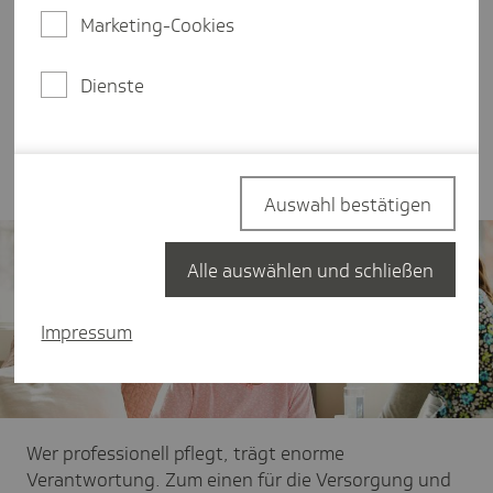
Personalmangel in der Branche oft zu einer
Marketing-Cookies
dauerhaften Überlastung der Pflegekräfte. Wie die
Pflegeeinrichtungen für ihre Beschäftigten
gesündere Arbeitsbedingungen und -
Dienste
voraussetzungen schaffen können und wie die TK
diese dabei unterstützt, schildert LV-Praktikantin
Paula Biesenkamp in ihrem Text.
Auswahl bestätigen
Alle auswählen und schließen
Impressum
Wer professionell pflegt, trägt enorme
Verantwortung. Zum einen für die Versorgung und