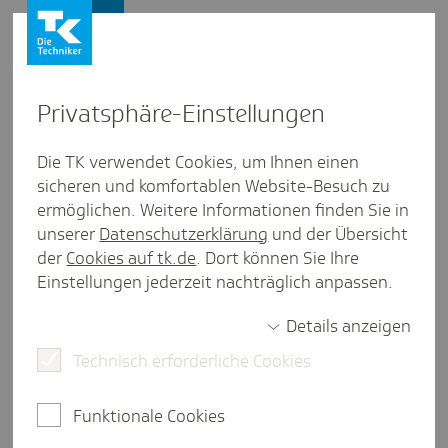
Presse und Politik
Privat­sphäre-Einstel­lungen
Presse und Politik
/
Gesunder Arbeitsplatz
Die TK verwendet Cookies, um Ihnen einen
sicheren und komfortablen Website-Besuch zu
Artikel aus Saar­land
ermöglichen. Weitere Informationen finden Sie in
BGM als ein wich­tiger Baustein
unserer
Datenschutzerklärung
und der Übersicht
im Kampf gegen den Pfle­ge­not­
der
Cookies auf tk.de
. Dort können Sie Ihre
Einstellungen jederzeit nachträglich anpassen.
stand
Details anzeigen
Technisch erforderliche Cookies
eine Minute Lesezeit
Die Situation in der Pflege ist seit Jahren ein heiß
Funktionale Cookies
diskutiertes Thema. Unter anderem führt der