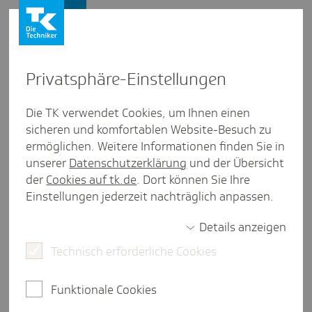
Presse und Politik
Privat­sphäre-Einstel­lungen
Presse und Politik
/
Pflegepolitik
Die TK verwendet Cookies, um Ihnen einen
sicheren und komfortablen Website-Besuch zu
Posi­tion aus Saar­land
ermöglichen. Weitere Informationen finden Sie in
Baustelle Soziale Pfle­ge­ver­si­
unserer
Datenschutzerklärung
und der Übersicht
che­rung
der
Cookies auf tk.de
. Dort können Sie Ihre
Einstellungen jederzeit nachträglich anpassen.
Details anzeigen
eine Minute Lesezeit
Technisch erforderliche Cookies
Versicherungsfremde Leistungen sind nicht nur in
der GKV ein Problem. Auch die soziale
Funktionale Cookies
Pflegeversicherung hat an diesem Phänomen zu
knabbern. Dem System steht daher nicht nur eine