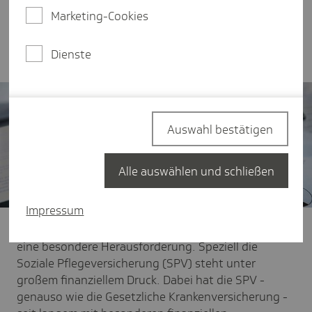
Rückzahlung zu, sondern auch Neuregelungen.
Marketing-Cookies
Nur so können die Finanzen wieder ins
Gleichgewicht gebracht werden.
Dienste
Auswahl bestätigen
Alle auswählen und schließen
Impressum
Der demografische Wandel ist für die Sozialsysteme
eine besondere Herausforderung. Speziell die
Soziale Pflegeversicherung (SPV) steht unter
großem finanziellem Druck. Dabei hat die SPV -
genauso wie die Gesetzliche Krankenversicherung -