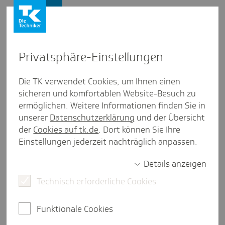
Presse und Politik
Privat­sphäre-Einstel­lungen
Presse und Politik
/
Gesund leben
Die TK verwendet Cookies, um Ihnen einen
sicheren und komfortablen Website-Besuch zu
Artikel aus Hamburg
ermöglichen. Weitere Informationen finden Sie in
Hand in Hand für Präven­tion
unserer
Datenschutzerklärung
und der Übersicht
und Gesund­heits­för­de­rung in
der
Cookies auf tk.de
. Dort können Sie Ihre
Einstellungen jederzeit nachträglich anpassen.
Hamburg
Details anzeigen
Technisch erforderliche Cookies
2 Minuten Lesezeit
Das 2015 in Kraft getretene Präventionsgesetz
Funktionale Cookies
gibt der Vermeidung von Krankheiten einen