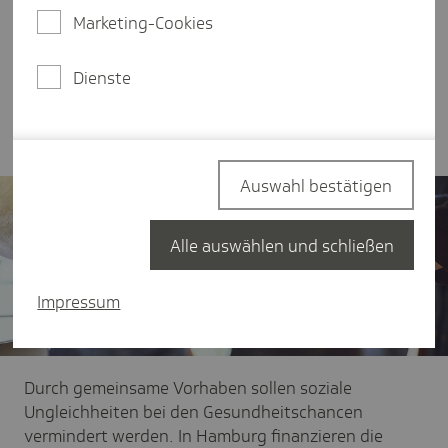
höheren Stellenwert. Gleichzeitig wurden
Marketing-Cookies
Sozialversicherungsträger, Länder und Kommunen
verpflichtet, vor Ort bei der Prävention und
Gesundheitsförderung für alle Altersgruppen in
Dienste
den unterschiedlichen Lebenswelten
zusammenzuarbeiten.
Auswahl bestätigen
Alle auswählen und schließen
Impressum
Durch gemeinsame Vorhaben sollen soziale
Ungleichheiten bei den Gesundheitschancen
vermindert werden. In Hamburg finanzieren die