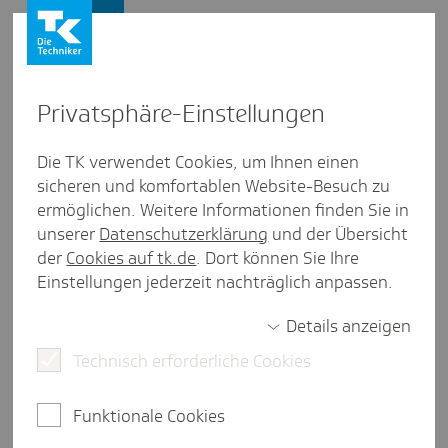
Presse und Politik
Privat­sphäre-Einstel­lungen
Presse und Politik
/
Gesunder Arbeitsplatz
Die TK verwendet Cookies, um Ihnen einen
sicheren und komfortablen Website-Besuch zu
Artikel aus Sachsen
ermöglichen. Weitere Informationen finden Sie in
Netz­werktreffen der TK in
unserer
Datenschutzerklärung
und der Übersicht
Chem­nitz: Gesund­heit als
der
Cookies auf tk.de
. Dort können Sie Ihre
Einstellungen jederzeit nachträglich anpassen.
Erfolgs­faktor
Details anzeigen
Technisch erforderliche Cookies
eine Minute Lesezeit
Wie eng Unternehmenskultur und Gesundheit
Funktionale Cookies
zusammenhängen, zeigte diesmal erneut das