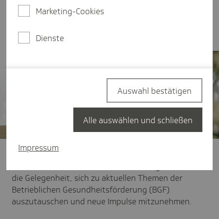
Netzwerktreffen der Techniker Krankenkasse (TK)
Marketing-Cookies
am 4. September 2025 in der Pelzmühle in
Chemnitz.
Dienste
Auswahl bestätigen
Alle auswählen und schließen
Impressum
Zahlreiche Personalverantwortliche aus
Unternehmen und Hochschulen der Region nutzten
die Gelegenheit, sich zu aktuellen Themen der
Betrieblichen Gesundheitsförderung (BGF)
auszutauschen und neue Impulse mitzunehmen.