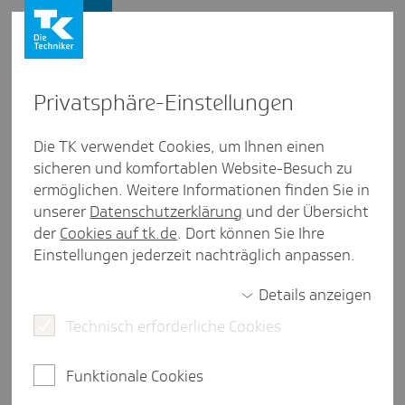
Presse und Politik
Privat­sphäre-Einstel­lungen
Presse und Politik
/
Gesund leben
Die TK verwendet Cookies, um Ihnen einen
sicheren und komfortablen Website-Besuch zu
Pres­se­mit­tei­lung aus Sachsen
ermöglichen. Weitere Informationen finden Sie in
Schul­pro­jekt gegen Mobbing in
unserer
Datenschutzerklärung
und der Übersicht
Sachsen zieht posi­tive Bilanz
der
Cookies auf tk.de
. Dort können Sie Ihre
Einstellungen jederzeit nachträglich anpassen.
Details anzeigen
Dresden, 11. August 2025.
Seit nunmehr zwei
Technisch erforderliche Cookies
Jahren läuft das Schulprojekt "Gemeinsam Klasse
sein" und weist eine erfreuliche Bilanz auf. Bereits 48
Schulen in Sachsen nutzen das
Funktionale Cookies
Präventionsprogramm. Kernelement ist die Online-